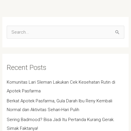
S
e
a
r
Recent Posts
c
h
Komunitas Lari Sleman Lakukan Cek Kesehatan Rutin di
f
Apotek Pasfarma
o
Berkat Apotek Pasfarma, Gula Darah Ibu Reny Kembali
r
Normal dan Aktivitas Sehari-Hari Pulih
:
Sering Badmood? Bisa Jadi Itu Pertanda Kurang Gerak.
Simak Faktanya!