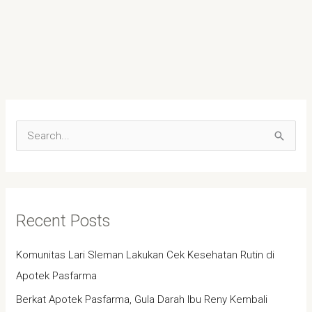
S
e
a
r
Recent Posts
c
h
Komunitas Lari Sleman Lakukan Cek Kesehatan Rutin di
f
Apotek Pasfarma
o
Berkat Apotek Pasfarma, Gula Darah Ibu Reny Kembali
r