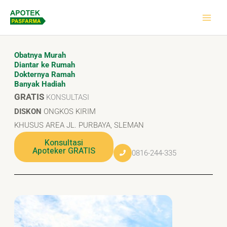
Skip
to
content
Obatnya Murah
Diantar ke Rumah
Dokternya Ramah
Banyak Hadiah
GRATIS
KONSULTASI
DISKON
ONGKOS KIRIM
KHUSUS AREA JL. PURBAYA, SLEMAN
Konsultasi
Apoteker GRATIS
0816-244-335