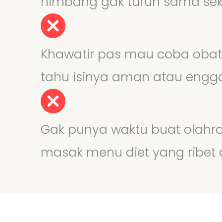
nimbang gak turun sama sek
Khawatir pas mau coba obat 
tahu isinya aman atau engg
Gak punya waktu buat olahr
masak menu diet yang ribet