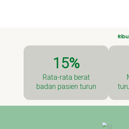
Rib
15%
Rata-rata berat
badan pasien turun
tur