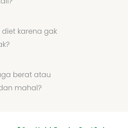
ali?
diet karena gak
ak?
aga berat atau
 dan mahal?