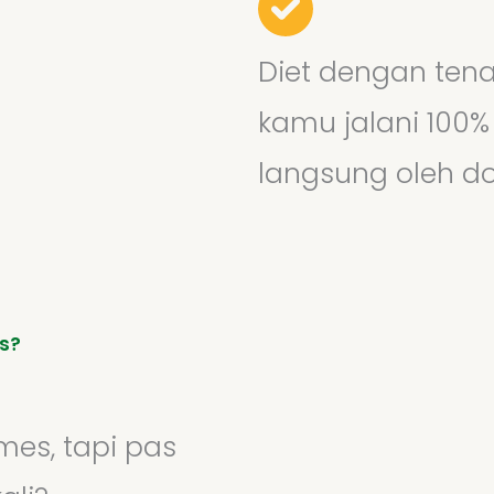
Diet dengan ten
kamu jalani 100
langsung oleh do
us?
es, tapi pas