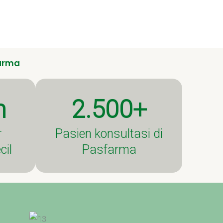
arma
m
2.500+
r
Pasien konsultasi di
cil
Pasfarma