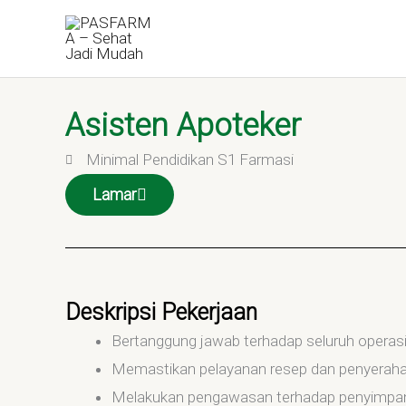
Skip
to
content
Asisten Apoteker
Minimal Pendidikan S1 Farmasi
Lamar
Deskripsi Pekerjaan
Bertanggung jawab terhadap seluruh operasi
Memastikan pelayanan resep dan penyerahan
Melakukan pengawasan terhadap penyimpanan